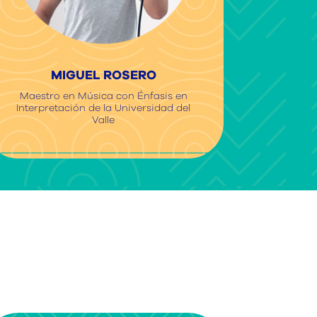
MIGUEL ROSERO
Maestro en Música con Énfasis en
Interpretación de la Universidad del
Valle