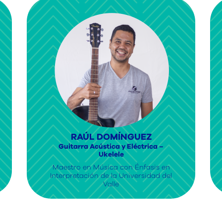
RAÚL DOMÍNGUEZ
Guitarra Acústica y Eléctrica –
Ukelele
Maestro en Música con Énfasis en
Interpretación de la Universidad del
Valle